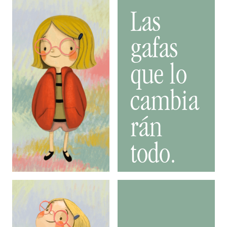
Las
gafas
que lo
cambia
rán
todo.