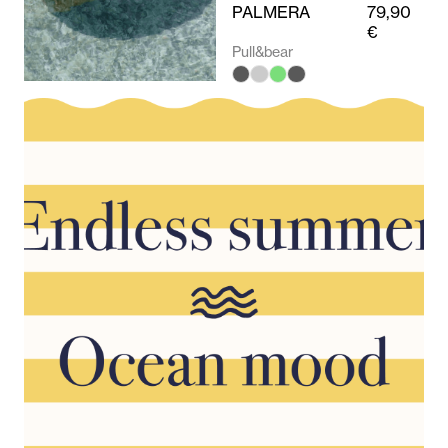
PALMERA
79,90
€
Pull&bear