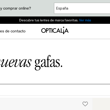
 y comprar online?
España
Descubre tus lentes de marca favoritas.
Ver más
es de contacto
uevas
gafas.