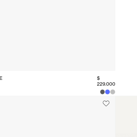
E
$
229.000