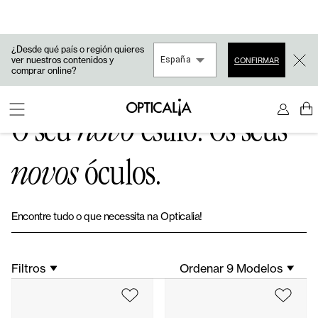
¿Desde qué país o región quieres
ver nuestros contenidos y
España
CONFIRMAR
comprar online?
O seu
novo
estilo. Os seus
novos
óculos.
Encontre tudo o que necessita na Opticalia!
Filtros
Ordenar 9 Modelos