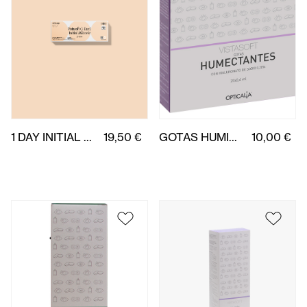
1 DAY INITIAL SILICONE 30 uds.
19,50 €
GOTAS HUMIDIFICANTES COM HIALURONATO 0,20% MONODOS
10,00 €
SOLUÇÃO ÚNICA HERBAL 350 ml
10,00 €
SOLUÇÃO ÚNICA COM HIALURONATO 350ml
7,50 €