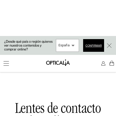
¿Desde qué país o región quieres
ver nuestros contenidos y
España
CONFIRMAR
comprar online?
Lentes de contacto
de Halloween
Diverte-te sem sacrificares a tua visão.
Comprar