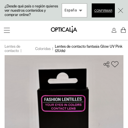
¿Desde qué país o región quieres
ver nuestros contenidos y
España
CONFIRMAR
comprar online?
Lentes de
Lentes de contacto fantasia Glow UV Pink
Coloridas
|
contacto
|
(2Uds)