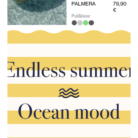
PALMERA
79,90
€
Pull&bear