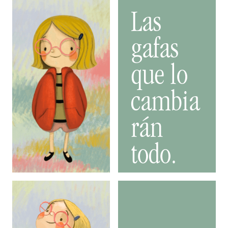
Las
gafas
que lo
cambia
rán
todo.