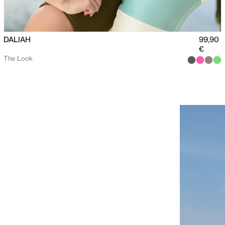
DALIAH
99,90
€
The Look