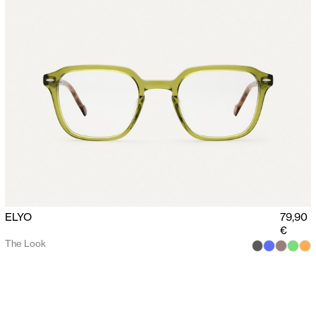
ELYO
79,90
€
The Look