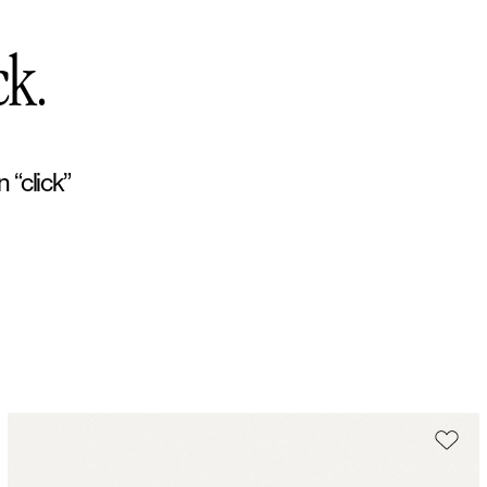
ck.
 “click”