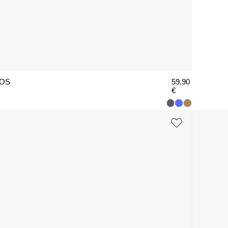
OS
59,90
€