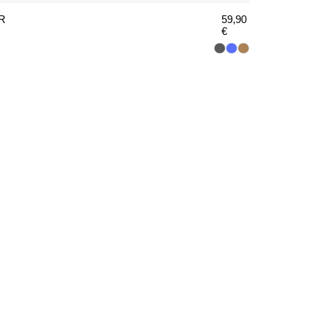
R
59,90
€