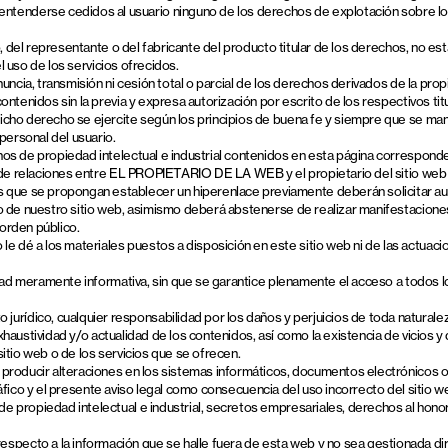
nderse cedidos al usuario ninguno de los derechos de explotación sobre los m
 del representante o del fabricante del producto titular de los derechos, no está 
l uso de los servicios ofrecidos.
cia, transmisión ni cesión total o parcial de los derechos derivados de la propied
ntenidos sin la previa y expresa autorización por escrito de los respectivos titu
ho derecho se ejercite según los principios de buena fe y siempre que se manteng
personal del usuario.
os de propiedad intelectual e industrial contenidos en esta página corresponde
a de relaciones entre EL PROPIETARIO DE LA WEB y el propietario del sitio web e
que se propongan establecer un hiperenlace previamente deberán solicitar au
io de nuestro sitio web, asimismo deberá abstenerse de realizar manifestacion
 orden público.
dé a los materiales puestos a disposición en este sitio web ni de las actuacio
dad meramente informativa, sin que se garantice plenamente el acceso a todos los 
ídico, cualquier responsabilidad por los daños y perjuicios de toda naturale
 exhaustividad y/o actualidad de los contenidos, así como la existencia de vicios
itio web o de los servicios que se ofrecen.
producir alteraciones en los sistemas informáticos, documentos electrónicos o 
l tráfico y el presente aviso legal como consecuencia del uso incorrecto del sit
ropiedad intelectual e industrial, secretos empresariales, derechos al honor, a 
ecto a la información que se halle fuera de esta web y no sea gestionada dir