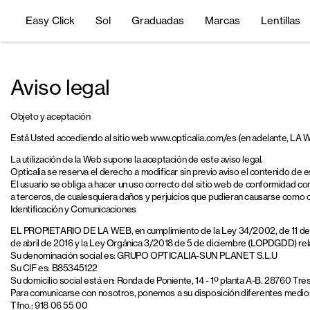
Easy Click
Sol
Graduadas
Marcas
Lentillas
Aviso legal
Objeto y aceptación
Está Usted accediendo al sitio web www.opticalia.com/es (en adelante, 
La utilización de la Web supone la aceptación de este aviso legal.
Opticalia se reserva el derecho a modificar sin previo aviso el contenido de 
El usuario se obliga a hacer un uso correcto del sitio web de conformidad co
a terceros, de cualesquiera daños y perjuicios que pudieran causarse como 
Identificación y Comunicaciones
EL PROPIETARIO DE LA WEB, en cumplimiento de la Ley 34/2002, de 11 de jul
de abril de 2016 y la Ley Orgánica 3/2018 de 5 de diciembre (LOPDGDD) relativ
Su denominación social es: GRUPO OPTICALIA-SUN PLANET S.L.U
Su CIF es: B85345122
Su domicilio social está en: Ronda de Poniente, 14 - 1º planta A-B. 28760 Tr
Para comunicarse con nosotros, ponemos a su disposición diferentes medios
Tfno.: 918 06 55 00