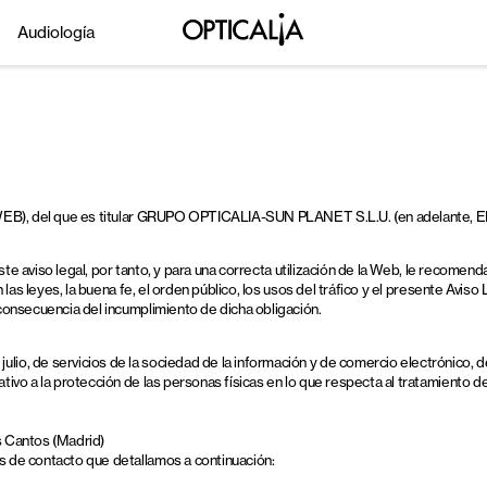
Audiología
LA WEB), del que es titular GRUPO OPTICALIA-SUN PLANET S.L.U. (en adelante
este aviso legal, por tanto, y para una correcta utilización de la Web, le recome
n las leyes, la buena fe, el orden público, los usos del tráfico y el presente 
consecuencia del incumplimiento de dicha obligación.
io, de servicios de la sociedad de la información y de comercio electrónico,
o a la protección de las personas físicas en lo que respecta al tratamiento de 
es Cantos (Madrid)
 de contacto que detallamos a continuación: