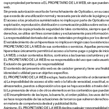
cuya propiedad pertenece a EL PROPIETARIO DE LA WEB, sin que puedan ente
web.
Sin previa autorización escrita de forma fehaciente de Opticalia o, en su caso,
que exceda de una utilización normal y necesaria para la visita de la página y e
El acceso a los productos suministrados no implica por parte de Opticalia renun
explotación, reproducción, distribución o comunicación pública sobre estos co
obtención de copia privada de seguridad de tales contenidos, siempre que dic
derechos, se utilice sin fines comerciales y exclusivamente para información 
La responsabilidad derivada del uso de materiales protegidos por los derech
El establecimiento de un hiperenlace no implica en ningún caso la existenci
PROPIETARIO DE LA WEB de sus contenidos o servicios. Aquellas personas 
hiperenlace únicamente permitirá el acceso a la home-page o página de inic
LA WEB, o incluir contenidos ilícitos, contrarios a las buenas costumbres y al
EL PROPIETARIO DE LA WEB no se responsabiliza del uso que cada usuario le 
Exclusión de garantías y de responsabilidad
El contenido del presente sitio web es de carácter general y tiene una finali
idoneidad o utilidad para un objetivo específico.
EL PROPIETARIO DE LA WEB excluye, hasta donde permite el ordenamiento jur
a) La imposibilidad de acceso al sitio web o la falta de veracidad, exactitud,
almacenados, puestos a disposición a los que se haya accedido a través del s
b) La presencia de virus o de otros elementos en los contenidos que puedan 
c) El incumplimiento de las leyes, la buena fe, el orden público, los usos de
se hace responsable de las actuaciones de terceros que vulneren derechos de p
en materia de competencia desleal y publicidad ilícita.
Asimismo, EL PROPIETARIO DE LA WEB declina cualquier responsabilidad resp