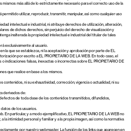
ismos más allá de lo estrictamente necesario para el correcto uso de la
permitido utilizar, reproducir, transmitir, manipular, así como cualquier uso
ad intelectual e industrial, ni atribuye derechos de utilización, alteración,
lares de dichos derechos, sin perjuicio del derecho de visualización y
a inalterada la propiedad intelectual e industrial del titular de tales
rá exclusivamente al usuario.
n la que se establezca, ni la aceptación y aprobación por parte de EL
torización por escrito a EL PROPIETARIO DE LA WEB. En todo caso, el
es o indicaciones falsas, inexactas o incorrectas sobre EL PROPIETARIO DE
nes que realice en base a los mismos.
contenidos, ni su exhaustividad, corrección, vigencia o actualidad, ni su
za derivados de:
 y defectos de toda clase de los contenidos transmitidos, difundidos,
datos de los usuarios.
io web. En particular, y a modo ejemplificativo, EL PROPIETARIO DE LA WEB no
la intimidad personal y familiar y a la propia imagen, así como la normativa
ectamente por nuestro webmaster. La función de los links que aparecen en