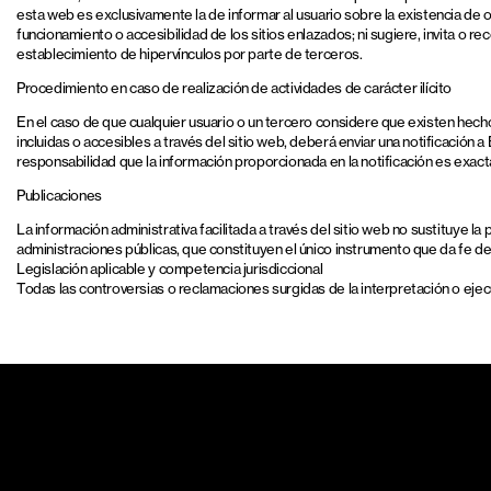
esta web es exclusivamente la de informar al usuario sobre la existencia d
funcionamiento o accesibilidad de los sitios enlazados; ni sugiere, invita 
establecimiento de hipervínculos por parte de terceros.
Procedimiento en caso de realización de actividades de carácter ilícito
En el caso de que cualquier usuario o un tercero considere que existen hechos 
incluidas o accesibles a través del sitio web, deberá enviar una notificac
responsabilidad que la información proporcionada en la notificación es exact
Publicaciones
La información administrativa facilitada a través del sitio web no sustituye l
administraciones públicas, que constituyen el único instrumento que da fe d
Legislación aplicable y competencia jurisdiccional
Todas las controversias o reclamaciones surgidas de la interpretación o ejecu