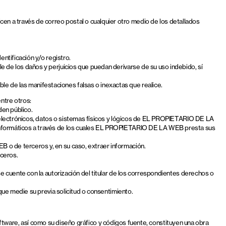
en a través de correo postal o cualquier otro medio de los detallados
entificación y/o registro.
e de los daños y perjuicios que puedan derivarse de su uso indebido, sí
e de las manifestaciones falsas o inexactas que realice.
ntre otros:
den público.
os electrónicos, datos o sistemas físicos y lógicos de EL PROPIETARIO DE LA
s informáticos a través de los cuales EL PROPIETARIO DE LA WEB presta sus
B o de terceros y, en su caso, extraer información.
rceros.
se cuente con la autorización del titular de los correspondientes derechos o
 que medie su previa solicitud o consentimiento.
, software, así como su diseño gráfico y códigos fuente, constituyen una obra