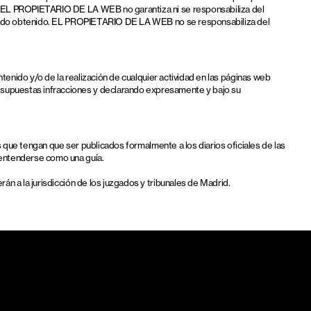
eb. EL PROPIETARIO DE LA WEB no garantiza ni se responsabiliza del
esultado obtenido. EL PROPIETARIO DE LA WEB no se responsabiliza del
ntenido y/o de la realización de cualquier actividad en las páginas web
s supuestas infracciones y declarando expresamente y bajo su
os que tengan que ser publicados formalmente a los diarios oficiales de las
e entenderse como una guía.
án a la jurisdicción de los juzgados y tribunales de Madrid.