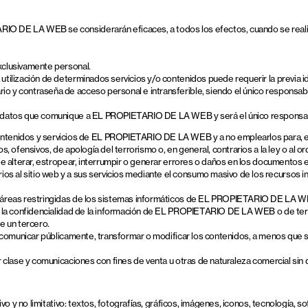
RIO DE LA WEB se considerarán eficaces, a todos los efectos, cuando se realic
exclusivamente personal.
utilización de determinados servicios y/o contenidos puede requerir la previa id
io y contraseña de acceso personal e intransferible, siendo el único responsabl
los datos que comunique a EL PROPIETARIO DE LA WEB y será el único responsabl
ntenidos y servicios de EL PROPIETARIO DE LA WEB y a no emplearlos para, e
s, ofensivos, de apología del terrorismo o, en general, contrarios a la ley o al or
es de alterar, estropear, interrumpir o generar errores o daños en los document
rios al sitio web y a sus servicios mediante el consumo masivo de los recurso
 a áreas restringidas de los sistemas informáticos de EL PROPIETARIO DE LA WE
olar la confidencialidad de la información de EL PROPIETARIO DE LA WEB o de te
de un tercero.
rma comunicar públicamente, transformar o modificar los contenidos, a menos que 
ier clase y comunicaciones con fines de venta u otras de naturaleza comercial sin
ativo y no limitativo: textos, fotografías, gráficos, imágenes, iconos, tecnología