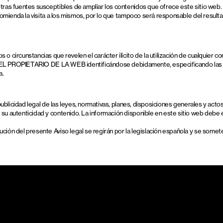
e otras fuentes susceptibles de ampliar los contenidos que ofrece este sitio w
o recomienda la visita a los mismos, por lo que tampoco será responsable del r
o circunstancias que revelen el carácter ilícito de la utilización de cualquier co
ión a EL PROPIETARIO DE LA WEB identificándose debidamente, especificando la
a.
a publicidad legal de las leyes, normativas, planes, disposiciones generales y act
e su autenticidad y contenido. La información disponible en este sitio web deb
ción del presente Aviso legal se regirán por la legislación española y se someter