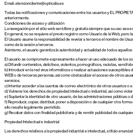
Email: atencioncliente@opticalia.es
Todas las notificaciones y comunicaciones entre los usuarios y EL PROPIETA
anteriormente.
Condiciones de acceso y utilización
La navegación por el sitio web será libre y gratuita siempre que su uso sea 
En general, no se requiere el previo registro como Usuario de la Web, pero la 
El Usuario asume la responsabilidad de revelar a terceros el nombre de Usuar
como de la cesión a terceros.
Asimismo, el usuario garantiza la autenticidad y actualidad de todos aquel
El usuario se compromete expresamente a hacer un uso adecuado de los co
a) Difundir contenidos, delictivos, violentos, pornográficos, racistas, xenófobo
b) Introducir en la red virus informáticos o realizar actuaciones susceptibl
WEB o de terceras personas; así como obstaculizar el acceso de otros usua
servicios.
c) Intentar acceder a las cuentas de correo electrónico de otros usuarios o
d) Vulnerar los derechos de propiedad intelectual o industrial, así como vi
e) Suplantar la identidad de otro usuario, de las administraciones públicas o 
f) Reproducir, copiar, distribuir, poner a disposición o de cualquier otra fo
ello resulte legalmente permitido.
g) Recabar datos con finalidad publicitaria y de remitir publicidad de cualqu
Propiedad Intelectual e industrial
Los derechos relativos a la propiedad industrial e intelectual, a título enunci