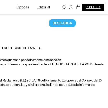
Ópticas
Editorial
PEDIR CITA
DESCARGA
, EL PROPIETARIO DE LA WEB).
ndamos que visite periódicamente esta sección.
Aviso Legal. El usuario responderá frente a EL PROPIETARIO DE LA WEB o frente
 del Reglamento (UE) 2016/679 del Parlamento Europeo y del Consejo del 27
datos personales y a la libre circulación de estos datos le informa de: