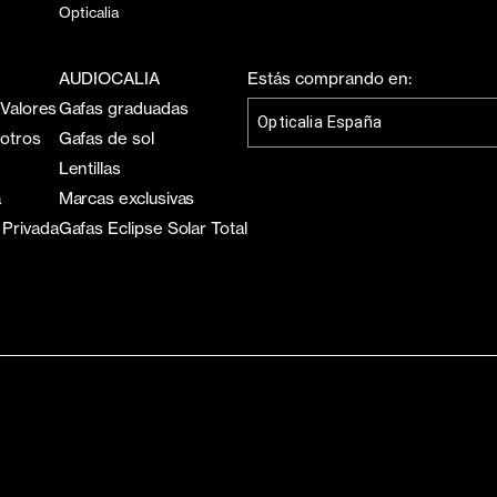
Opticalia
AUDIOCALIA
Estás comprando en:
 Valores
Gafas graduadas
Opticalia España
sotros
Gafas de sol
Lentillas
a
Marcas exclusivas
 Privada
Gafas Eclipse Solar Total