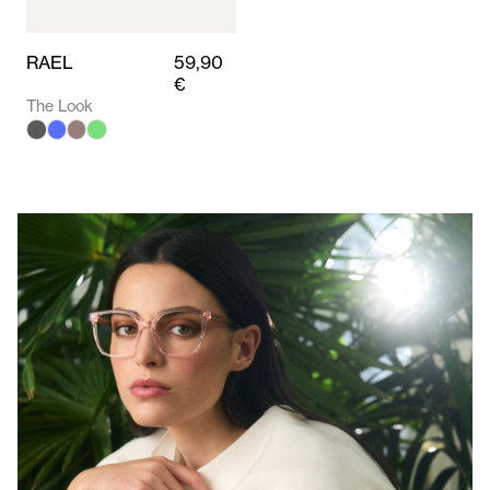
RAEL
59,90
€
The Look