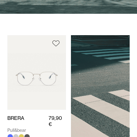
BRERA
79,90
€
Pull&bear