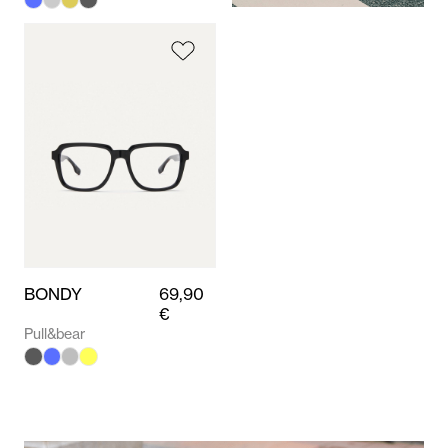
BONDY
69,90
€
Pull&bear