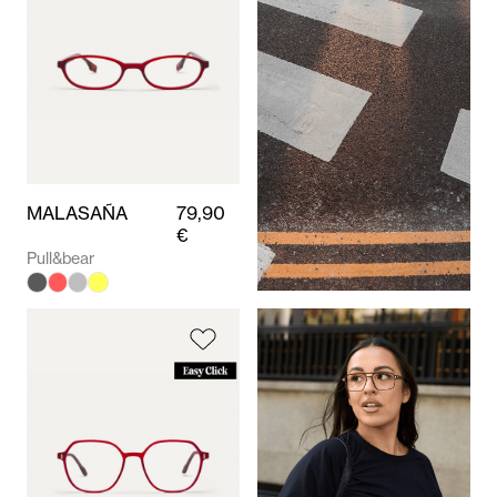
MALASAÑA
79,90
€
Pull&bear