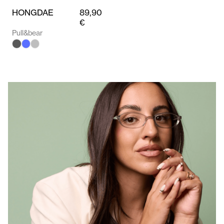
HONGDAE
89,90
€
Pull&bear