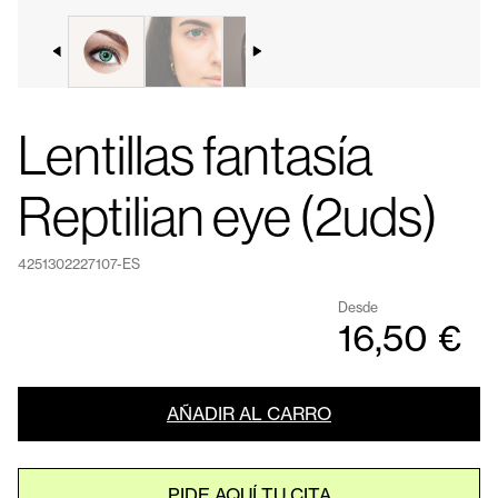
Lentillas fantasía
Reptilian eye (2uds)
4251302227107-ES
Desde
16,50 €
AÑADIR AL CARRO
PIDE AQUÍ TU CITA