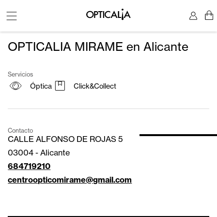
OPTICALIA MIRAME en Alicante
Servicios
Óptica
Click&Collect
Contacto
CALLE ALFONSO DE ROJAS 5
03004
-
Alicante
684719210
centroopticomirame@gmail.com