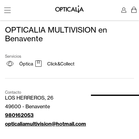
OPTICALIA MULTIVISION en
Benavente
Servicios
Óptica
Click&Collect
Contacto
LOS HERREROS, 26
49600
-
Benavente
980162053
opticaliamultivision@hotmail.com