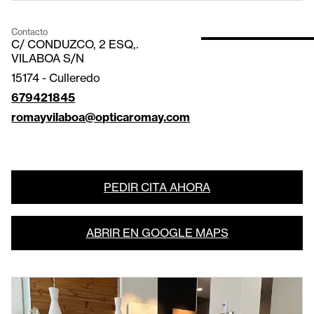
Contacto
C/ CONDUZCO, 2 ESQ,.
VILABOA S/N
15174
-
Culleredo
679421845
romayvilaboa@opticaromay.com
PEDIR CITA AHORA
ABRIR EN GOOGLE MAPS