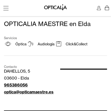
OPTICALIA MAESTRE en Elda
Servicios
Óptica
Audiología
Click&Collect
Contacto
DAHELLOS, 5
03600
-
Elda
965386056
optica@opticamaestre.es