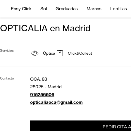
Easy Click
Sol
Graduadas
Marcas
Lentillas
OPTICALIA en Madrid
Servicios
Óptica
Click&Collect
Contacto
OCA, 83
28025
-
Madrid
915256506
opticaliaoca@gmail.com
PEDIR CITA 