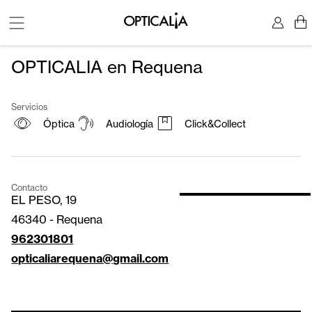
OPTICALIA en Requena
Servicios
Óptica
Audiología
Click&Collect
Contacto
EL PESO, 19
46340
-
Requena
962301801
opticaliarequena@gmail.com