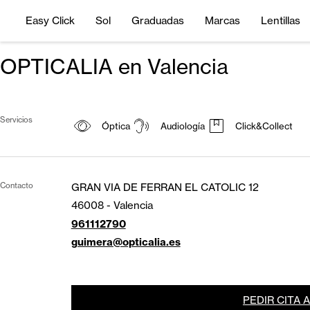
Easy Click
Sol
Graduadas
Marcas
Lentillas
OPTICALIA en Valencia
Servicios
Óptica
Audiología
Click&Collect
Contacto
GRAN VIA DE FERRAN EL CATOLIC 12
46008
-
Valencia
961112790
guimera@opticalia.es
PEDIR CITA 