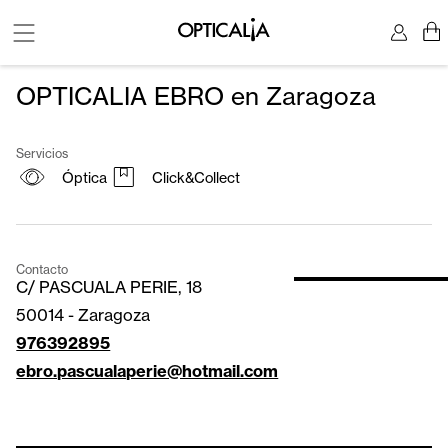
OPTICALIA EBRO en Zaragoza
Servicios
Óptica
Click&Collect
Contacto
C/ PASCUALA PERIE, 18
50014
-
Zaragoza
976392895
ebro.pascualaperie@hotmail.com