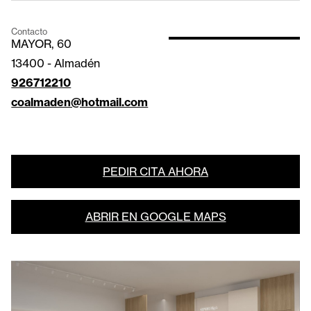
Contacto
MAYOR, 60
13400
-
Almadén
926712210
coalmaden@hotmail.com
PEDIR CITA AHORA
ABRIR EN GOOGLE MAPS