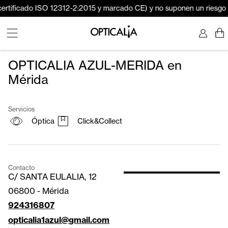
ficado ISO 12312-2:2015 y marcado CE) y no suponen un riesgo para l
OPTICALIA AZUL-MERIDA en
Mérida
Servicios
Óptica
Click&Collect
Contacto
C/ SANTA EULALIA, 12
06800
-
Mérida
924316807
opticalia1azul@gmail.com