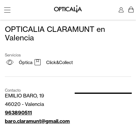
OPTICALIA CLARAMUNT en
Valencia
Servicios
Óptica
Click&Collect
Contacto
EMILIO BARO, 19
46020
-
Valencia
963890511
baro.claramunt@gmail.com